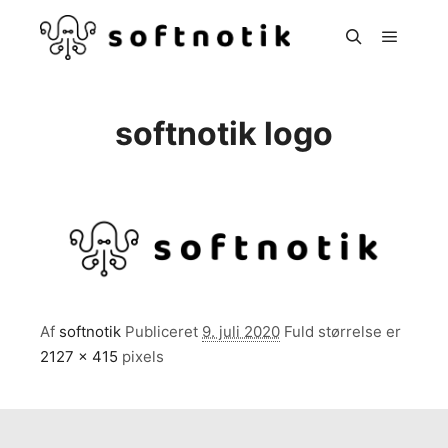
Hoved
Søg
softnotik logo
Af
softnotik
Publiceret
9. juli 2020
Fuld størrelse er
2127 × 415
pixels