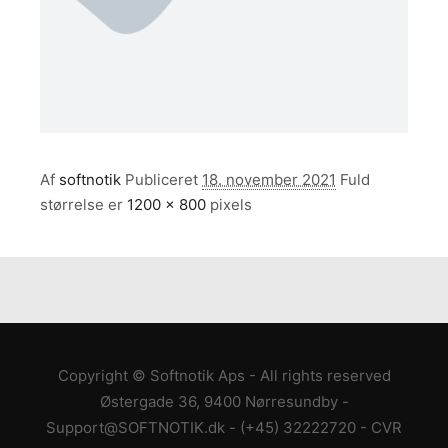
Af
softnotik
Publiceret
18. november 2021
Fuld
størrelse er
1200 × 800
pixels
Copyright © Softnotik Aps - All rights reserved
Østergade 36, 9400 Nørresundby
-
Support@SOFTNOTIK.dk
-
(+45) 32222720
- CVR