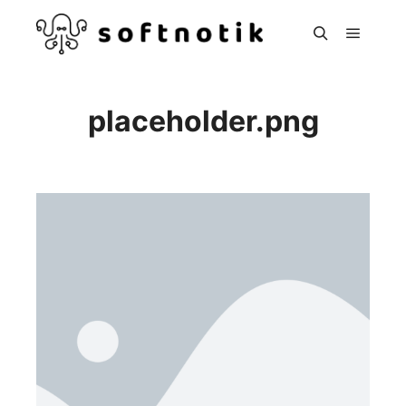
Hoved
Søg
placeholder.png