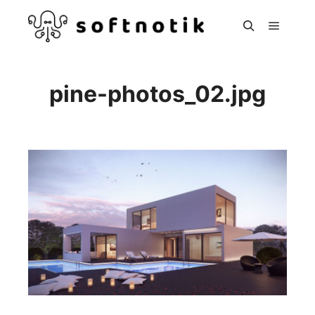
Hoved
Søg
pine-photos_02.jpg