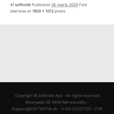
Af
softnotik
Publiceret
18. marts 2020
Fuld
størrelse er
1800 × 1012
pixels
Copyright © Softnotik Aps - All rights reserved
Østergade 36, 9400 Nørresundby
-
Support@SOFTNOTIK.dk
-
(+45) 32222720
- CVR