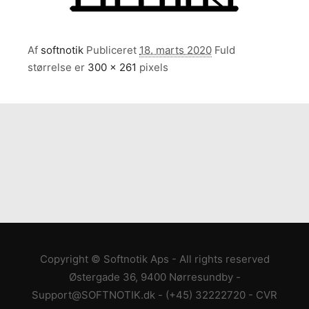
Af
softnotik
Publiceret
18. marts 2020
Fuld
størrelse er
300 × 261
pixels
Copyright © Softnotik Aps - All rights reserved
Østergade 36, 9400 Nørresundby
-
Support@SOFTNOTIK.dk
-
(+45) 32222720
- CVR