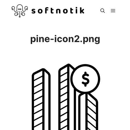
Hoved
Søg
pine-icon2.png