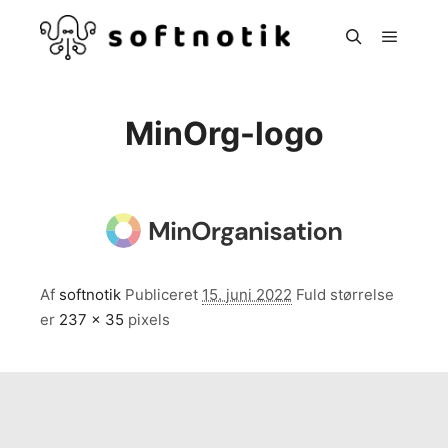
Hoved
Søg
MinOrg-logo
Af
softnotik
Publiceret
15. juni 2022
Fuld størrelse
er
237 × 35
pixels