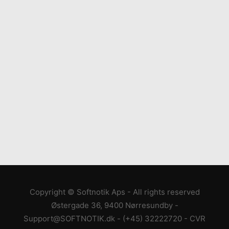
Copyright © Softnotik Aps - All rights reserved
Østergade 36, 9400 Nørresundby
-
Support@SOFTNOTIK.dk
-
(+45) 32222720
- CVR