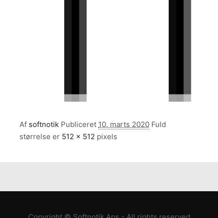
Af
softnotik
Publiceret
10. marts 2020
Fuld
størrelse er
512 × 512
pixels
Copyright © Softnotik Aps - All rights reserved