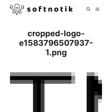
Hoved
Søg
cropped-logo-
e1583796507937-
1.png