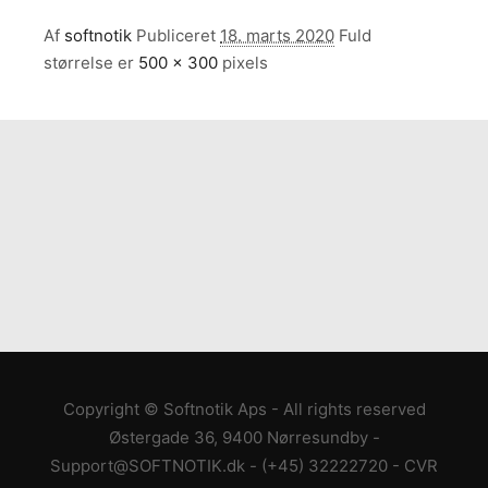
Af
softnotik
Publiceret
18. marts 2020
Fuld
størrelse er
500 × 300
pixels
Copyright © Softnotik Aps - All rights reserved
Østergade 36, 9400 Nørresundby
-
Support@SOFTNOTIK.dk
-
(+45) 32222720
- CVR