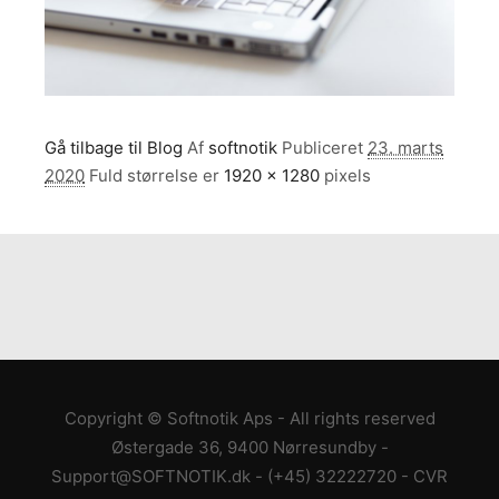
Gå tilbage til Blog
Af
softnotik
Publiceret
23. marts
2020
Fuld størrelse er
1920 × 1280
pixels
Copyright © Softnotik Aps - All rights reserved
Østergade 36, 9400 Nørresundby
-
Support@SOFTNOTIK.dk
-
(+45) 32222720
- CVR