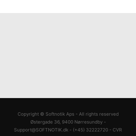
Copyright © Softnotik Aps - All rights reserved
Østergade 36, 9400 Nørresundby
-
Support@SOFTNOTIK.dk
-
(+45) 32222720
- CVR