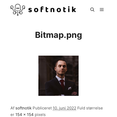
Hoved
Søg
Bitmap.png
Af
softnotik
Publiceret
10. juni 2022
Fuld størrelse
er
154 × 154
pixels